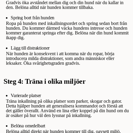
Gradvis öka avståndet mellan dig och din hund när du kallar in
den. Belöna alltid när hunden kommer tillbaka.
Spring bort från hunden
Ropa på hunden med inkallningsordet och spring sedan bort från
hunden. Du kommer därmed väcka hundens intresse och hunden
kommer garanterat springa efter dig. Belöna när din hund kommit
ikapp dig.
Lägg till distraktioner
När hunden är konsekvent i att komma när du ropar, börja
introducera milda distraktioner, som andra människor eller
leksaker. Öka svårighetsgraden gradvis.
Steg 4: Träna i olika miljöer
Varierade platser
Träna inkallning på olika platser som parker, skogar och gator.
Detta hjälper hunden att generalisera kommandot och förstå att
det gäller överallt. Använd en lina eller koppel på din hund om du
är osäker på hur väl den lyssnar på inkallning.
Belöna omedelbart
Belöna alltid direkt när hunden kommer till dig, oavsett miljö.