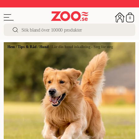
Sista chansen!
Super Summer DEALS
Upp till 50%
0
Hem
/
Tips & Råd
/
Hund
/
Lär din hund inkallning - Steg för steg