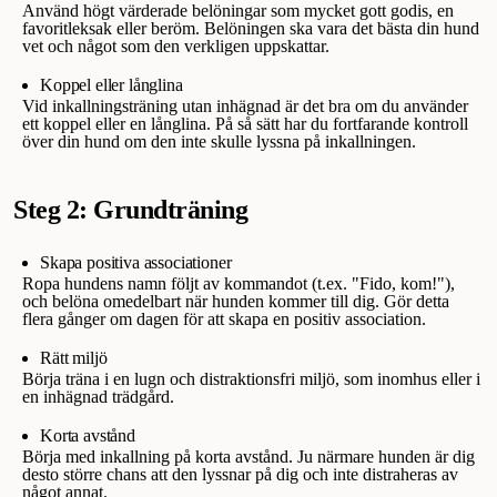
Använd högt värderade belöningar som mycket gott godis, en
favoritleksak eller beröm. Belöningen ska vara det bästa din hund
vet och något som den verkligen uppskattar.
Koppel eller långlina
Vid inkallningsträning utan inhägnad är det bra om du använder
ett koppel eller en långlina. På så sätt har du fortfarande kontroll
över din hund om den inte skulle lyssna på inkallningen.
Steg 2: Grundträning
Skapa positiva associationer
Ropa hundens namn följt av kommandot (t.ex. "Fido, kom!"),
och belöna omedelbart när hunden kommer till dig. Gör detta
flera gånger om dagen för att skapa en positiv association.
Rätt miljö
Börja träna i en lugn och distraktionsfri miljö, som inomhus eller i
en inhägnad trädgård.
Korta avstånd
Börja med inkallning på korta avstånd. Ju närmare hunden är dig
desto större chans att den lyssnar på dig och inte distraheras av
något annat.