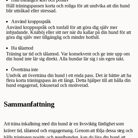
Håll träningspassen korta och roliga för att undvika att din hund
blir uttråkad eller stressad.
Använd kroppsspråk
Använd kroppsspråk och tonfall för att göra dig själv mer
inbjudande. Knäböj eller sitt ner när du kallar på din hund för att
göra dig själv mer tillgänglig och mindre hotfull.
Ha tålamod
Träning tar tid och tålamod. Var konsekvent och ge inte upp om
din hund inte lär sig direkt. Alla hundar lär sig i sin egen takt.
Överträna inte
Undvik att överträna din hund i ett enda pass. Det är bättre att ha
flera korta träningspass än ett långt. Detta hjälper till att hålla din
hund engagerad, fokuserad och motiverad.
Sammanfattning
Att träna inkallning med din hund är en livsviktig färdighet som
kräver tid, tålamod och engagemang. Genom att följa dessa steg och
hålla träningen positiv och regelbunden, kan du lära din hund att