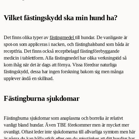
Vilket fästingskydd ska min hund ha?
Det finns olika typer av
fästingmedel
till hundar. De vanligaste är
spot-on som appliceras i nacken, och fästinghalsband som båda är
receptfria. Det finns också receptbelagd fästingförebyggande
medicin i tablettform. Alla fästingmedel har olika verkningstid så
kom ihåg när det är dags att förnya. Vissa föredrar naturliga
fästingskydd, dessa har ingen forskning bakom sig men många
upplever ändå en skillnad.
Fästingburna sjukdomar
Fästingburna sjukdomar som anaplasma och borrelia är relativt
vanligt bland hundar. Även TBE förekommer men är mycket mer
ovanligt. Oftast leder inte sjukdomarna till allvarliga symtom men här
är några du kan hålla utkik efter om du misstänker att ditt husdjur har