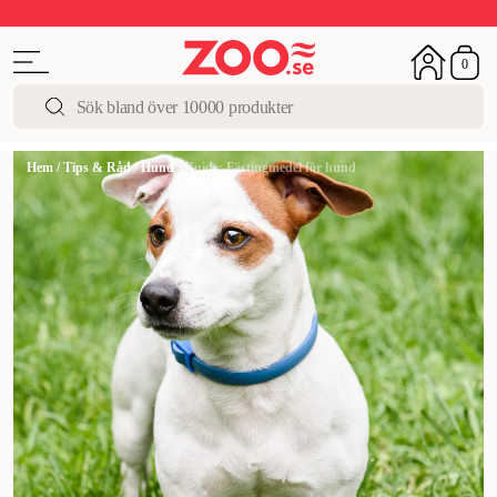
Upp till 50%
Super Summer DEALS
Shoppa nu!
0
Hem
/
Tips & Råd
/
Hund
/
Guide: Fästingmedel för hund