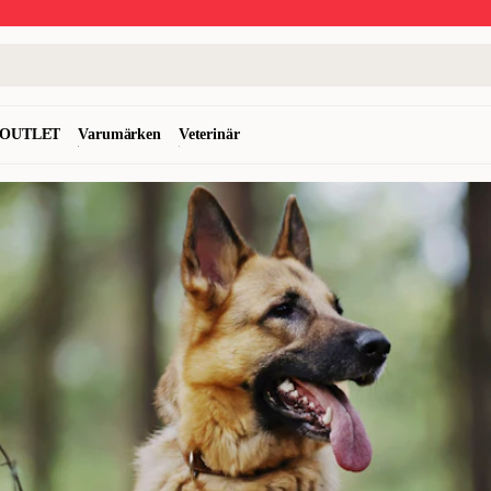
OUTLET
Varumärken
Veterinär