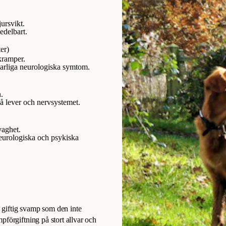
jursvikt.
edelbart.
er)
 kramper.
varliga neurologiska symtom.
n.
på lever och nervsystemet.
vaghet.
neurologiska och psykiska
n giftig svamp som den inte
pförgiftning på stort allvar och