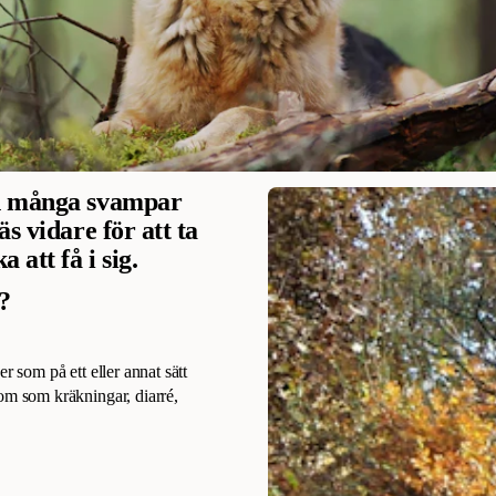
ch många svampar
s vidare för att ta
att få i sig.
?
r som på ett eller annat sätt
m som kräkningar, diarré,