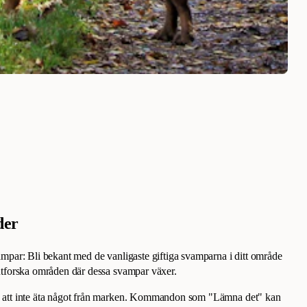
der
ampar: Bli bekant med de vanligaste giftiga svamparna i ditt område
 utforska områden där dessa svampar växer.
d att inte äta något från marken. Kommandon som "Lämna det" kan