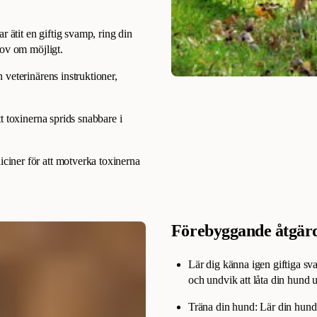
 ätit en giftig svamp, ring din
prov om möjligt.
n veterinärens instruktioner,
tt toxinerna sprids snabbare i
ciner för att motverka toxinerna
Förebyggande åtgär
Lär dig känna igen giftiga sv
och undvik att låta din hund
Träna din hund: Lär din hun