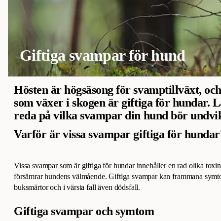
Giftiga svampar för hund
Hösten är högsäsong för svamptillväxt, o
som växer i skogen är giftiga för hundar. Lä
reda på vilka svampar din hund bör undvika 
Varför är vissa svampar giftiga för hundar
Vissa svampar som är giftiga för hundar innehåller en rad olika toxine
försämrar hundens välmående. Giftiga svampar kan frammana symto
buksmärtor och i värsta fall även dödsfall.
Giftiga svampar och symtom