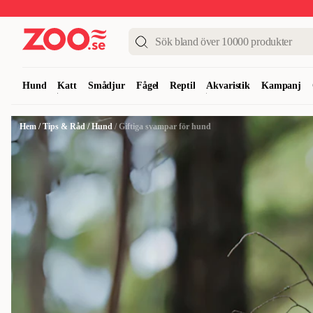
Upp till 50%
Super Summer DEALS
Shoppa nu!
Hund
Katt
Smådjur
Fågel
Reptil
Akvaristik
Kampanj
Hem
/
Tips & Råd
/
Hund
/
Giftiga svampar för hund