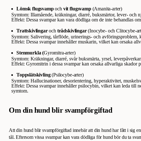
Lömsk flugsvamp
och
vit flugsvamp
(Amanita-arter)
Symtom: Illamående, kräkningar, diarré, buksmärtor, lever- och n
Effekt: Dessa svampar kan vara dödliga om de inte behandlas om
Trattskivlingar
och
trådskivlingar
(Inocybe- och Clitocybe-art
Symtom: Salivering, tårflöde, urinerings- och avföringsproblem,
Effekt: Dessa svampar innehåller muskarin, vilket kan orsaka all
Stenmurkla (
Gyromitra-arter)
Symtom: Kräkningar, diarré, svår buksmärta, yrsel, leverpåverka
Effekt: Gyromitrin i dessa svampar kan orsaka allvarliga skador 
Toppslätskivling
(Psilocybe-arter)
Symtom: Hallucinationer, desorientering, hyperaktivitet, muskels
Effekt: Dessa svampar innehåller psilocybin, vilket kan leda till 
symtom.
Om din hund blir svampförgiftad
Att din hund blir svampförgiftad innebär att din hund har fått i sig e
tål. Eftersom vissa svampar kan vara dödliga för hund bör du ta svam