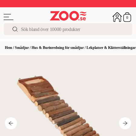
Upp till 50%
Super Summer DEALS
Shoppa nu!
0
Hem
/
Smådjur
/
Hus & Burinredning för smådjur
/
Lekplatser & Klätterställninga