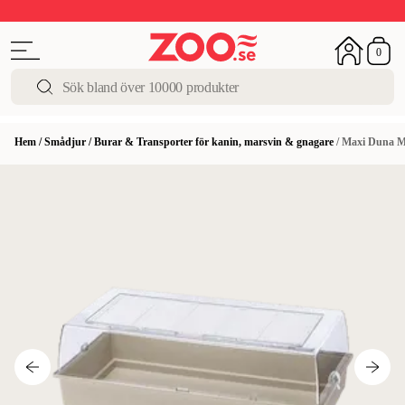
Upp till 50%
Super Summer DEALS
Shoppa nu!
0
Hem
/
Smådjur
/
Burar & Transporter för kanin, marsvin & gnagare
/
Maxi Duna Mu