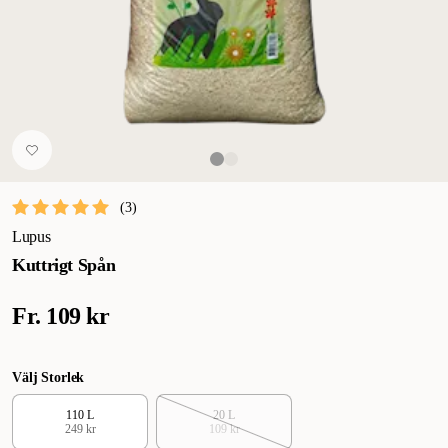
(
3
)
Lupus
Kuttrigt Spån
Fr.
109 kr
Välj Storlek
110 L
20 L
249 kr
109 kr