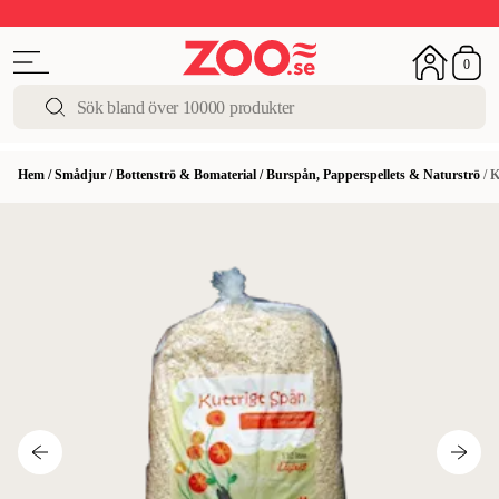
Upp till 50%
Super Summer DEALS
Shoppa nu!
0
Hem
/
Smådjur
/
Bottenströ & Bomaterial
/
Burspån, Papperspellets & Naturströ
/
K