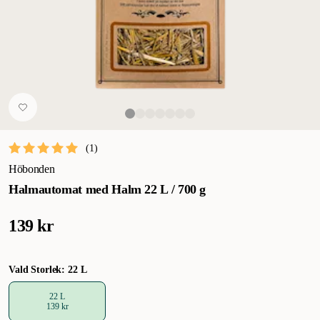
(
1
)
Höbonden
Halmautomat med Halm 22 L / 700 g
139 kr
Vald Storlek: 22 L
22 L
139 kr