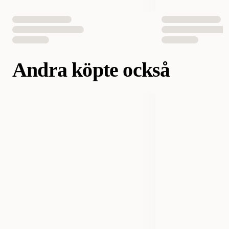
Antal i förpackning
1 st
EAN Nummer
7350006220029
Andra köpte också