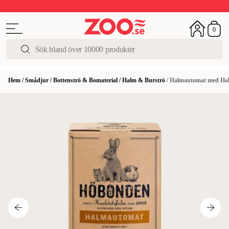
Upp till 50%
Super Summer DEALS
Shoppa nu!
0
Hem
/
Smådjur
/
Bottenströ & Bomaterial
/
Halm & Burströ
/
Halmautomat med Halm