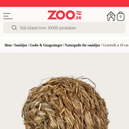
Upp till 50%
Super Summer DEALS
Shoppa nu!
0
Hem
/
Smådjur
/
Godis & Gnagstänger
/
Naturgodis för smådjur
/
Gräsboll, ø 10 cm