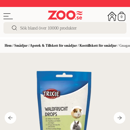
Upp till 50%
Super Summer DEALS
Shoppa nu!
0
Hem
/
Smådjur
/
Apotek & Tillskott för smådjur
/
Kosttillskott för smådjur
/
Gnagard