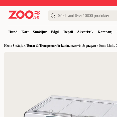
Upp till 50%
Super Summer DEALS
Shoppa nu!
Hund
Katt
Smådjur
Fågel
Reptil
Akvaristik
Kampanj
Hem
/
Smådjur
/
Burar & Transporter för kanin, marsvin & gnagare
/
Duna Multy 7