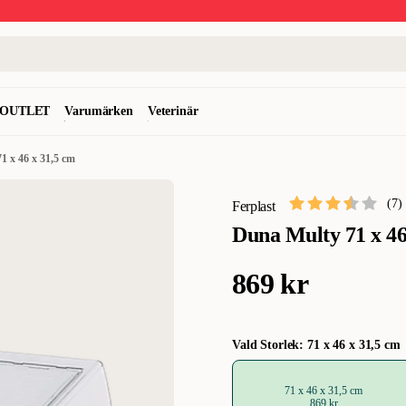
OUTLET
Varumärken
Veterinär
1 x 46 x 31,5 cm
(
7
)
Ferplast
Duna Multy 71 x 46
869 kr
Vald Storlek: 71 x 46 x 31,5 cm
71 x 46 x 31,5 cm
869 kr