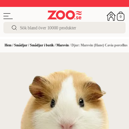
Upp till 50%
Super Summer DEALS
Shoppa nu!
0
Hem
/
Smådjur
/
Smådjur i butik
/
Marsvin
/
Djur: Marsvin (Hane) Cavia porcellus