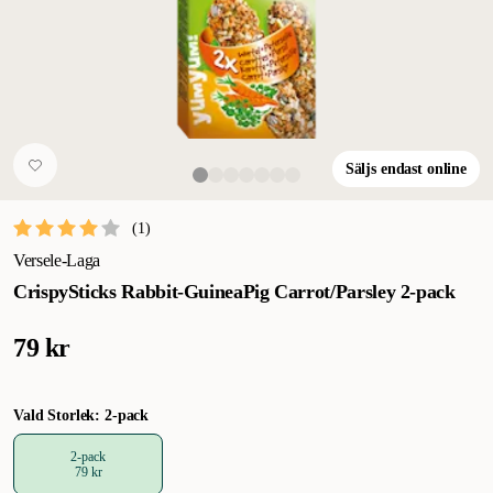
Säljs endast online
(
1
)
Versele-Laga
CrispySticks Rabbit-GuineaPig Carrot/Parsley 2-pack
79 kr
Vald Storlek: 2-pack
2-pack
79 kr