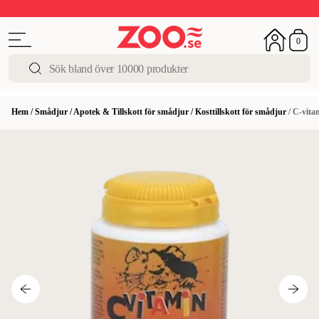
Sista chansen!
Super Summer DEALS
Upp till 50%
0
Hem
/
Smådjur
/
Apotek & Tillskott för smådjur
/
Kosttillskott för smådjur
/
C-vita