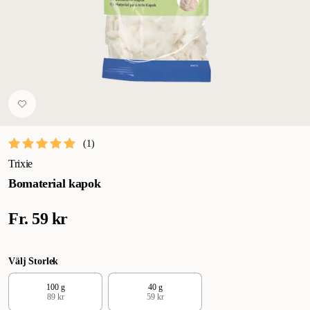
(
1
)
Trixie
Bomaterial kapok
Fr.
59 kr
Välj Storlek
100 g
40 g
89 kr
59 kr