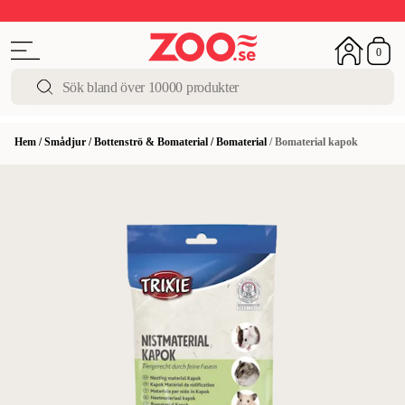
Upp till 50%
Super Summer DEALS
Shoppa nu!
0
Hem
/
Smådjur
/
Bottenströ & Bomaterial
/
Bomaterial
/
Bomaterial kapok