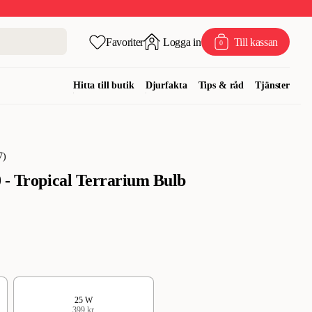
Favoriter
Logga in
Till kassan
0
Hitta till butik
Djurfakta
Tips & råd
Tjänster
7
)
 - Tropical Terrarium Bulb
25 W
399 kr