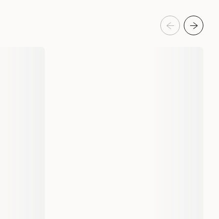
ammantaget en produkt som håller vad den lovar.
Reptil
Terrariebelysning
UV-Lampor för terrarium
censioner
Exo Terra
2201870
2201871
13 W
25 W
116 gram
177 gram
1 st
015561221863
015561221870