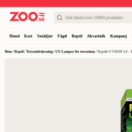
Upp till 50%
Super Summer DEALS
Shoppa nu!
Hund
Katt
Smådjur
Fågel
Reptil
Akvaristik
Kampanj
Hem
/
Reptil
/
Terrariebelysning
/
UV-Lampor för terrarium
/
Reptile UVB100 5.0 - 