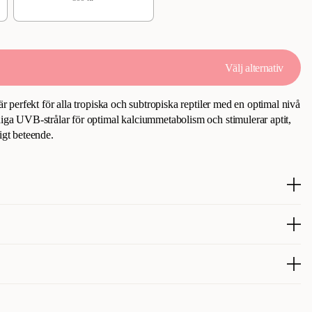
Välj alternativ
perfekt för alla tropiska och subtropiska reptiler med en optimal nivå
 UVB-strålar för optimal kalciummetabolism och stimulerar aptit,
igt beteende.
Lågenergilampa med UVB-ljus 100 till terrariet. UVB Reptillampan
 djur med en behaglig blandning av UVA & UVB.
ed Reptile UVB100 5.0 och framhåller att lampan fungerar precis
209053001
209054001
rrariet lagom mycket. Beställningsprocessen upplevs som smidig