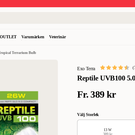
OUTLET
Varumärken
Veterinär
Tropical Terrarium Bulb
(
Exo Terra
Reptile UVB100 5.0
Fr.
389 kr
Välj Storlek
13 W
389 kr