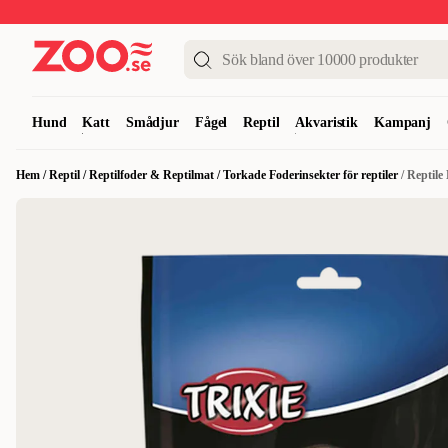
Upp till 50%
Super Summer DEALS
Shoppa nu!
Hund
Katt
Smådjur
Fågel
Reptil
Akvaristik
Kampanj
Hem
/
Reptil
/
Reptilfoder & Reptilmat
/
Torkade Foderinsekter för reptiler
/
Reptile