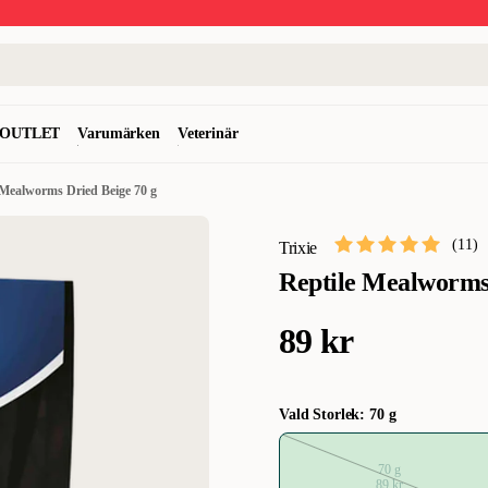
OUTLET
Varumärken
Veterinär
 Mealworms Dried Beige 70 g
(
11
)
Trixie
Reptile Mealworms 
89 kr
Vald Storlek: 70 g
70 g
89 kr