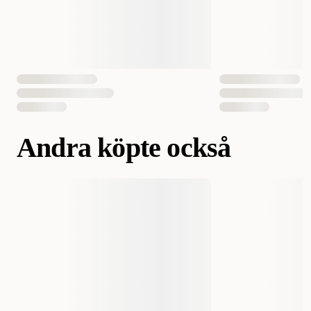
EAN Nummer
015561224550
Andra köpte också