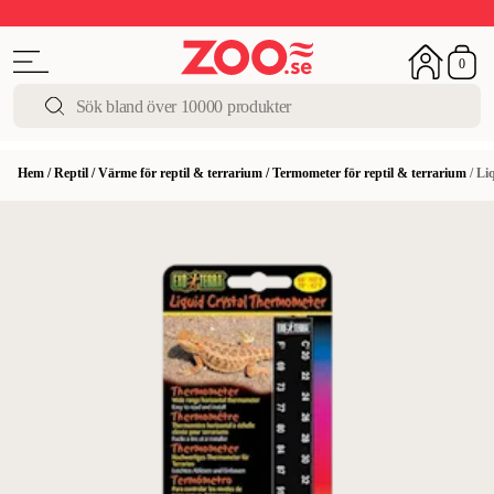
Upp till 50%
Super Summer DEALS
Shoppa nu!
0
Hem
/
Reptil
/
Värme för reptil & terrarium
/
Termometer för reptil & terrarium
/
Li