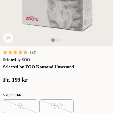
(
23
)
Selected by ZOO
Selected by ZOO Kattsand Unscented
Fr.
199 kr
Välj Storlek
10 L
10 L x 2 st
199 kr
299 kr