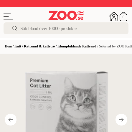
Upp till 50%
Super Summer DEALS
Shoppa nu!
0
Hem
/
Katt
/
Kattsand & kattströ
/
Klumpbildande Kattsand
/
Selected by ZOO Kat