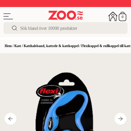
Upp till 50%
Super Summer DEALS
Shoppa nu!
0
Hem
/
Katt
/
Katthalsband, kattsele & kattkoppel
/
Flexikoppel & rullkoppel till katt