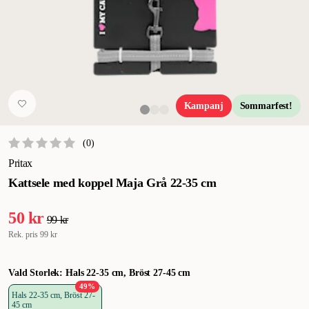
Kampanj
Sommarfest!
(
0
)
Pritax
Kattsele med koppel Maja Grå 22-35 cm
50 kr
99 kr
Rek. pris
99 kr
Vald Storlek: Hals 22-35 cm, Bröst 27-45 cm
49
%
Hals 22-35 cm, Bröst 27-
45 cm