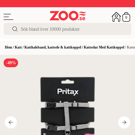
Upp till 50%
Super Summer DEALS
Shoppa nu!
0
Hem
/
Katt
/
Katthalsband, kattsele & kattkoppel
/
Kattselar Med Kattkoppel
/
Katt
-49%