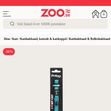
Upp till 50%
Super Summer DEALS
Shoppa nu!
0
Hem
/
Katt
/
Katthalsband, kattsele & kattkoppel
/
Katthalsband & Reflexhalsband
-31%