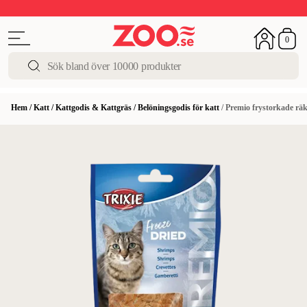
Upp till 50%
Super Summer DEALS
Shoppa nu!
0
Hem
/
Katt
/
Kattgodis & Kattgräs
/
Belöningsgodis för katt
/
Premio frystorkade räk