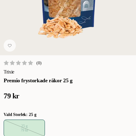
(
0
)
Trixie
Premio frystorkade räkor 25 g
79 kr
Vald Storlek: 25 g
25 g
79 kr