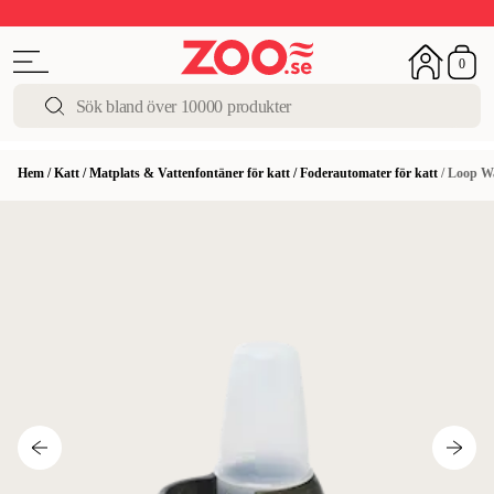
Upp till 50%
Super Summer DEALS
Shoppa nu!
0
Hem
/
Katt
/
Matplats & Vattenfontäner för katt
/
Foderautomater för katt
/
Loop Wa