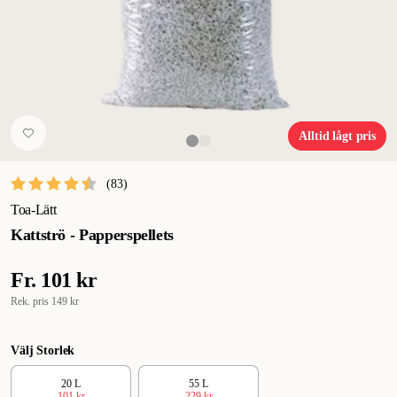
Alltid lågt pris
(
83
)
Toa-Lätt
Kattströ - Papperspellets
Fr.
101 kr
Rek. pris
149 kr
Välj Storlek
20 L
55 L
101 kr
229 kr