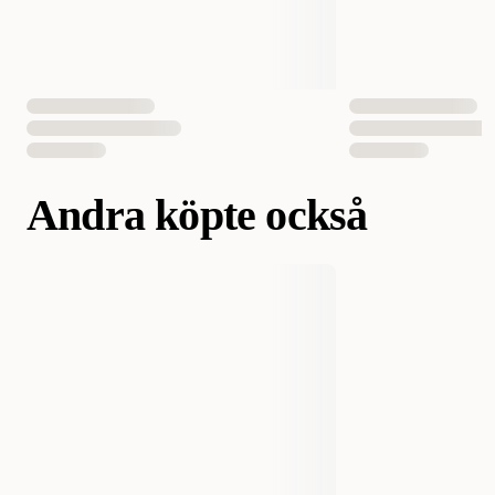
Antal i förpackning
1 st
EAN Nummer
7392691110100
7311030152007
Andra köpte också