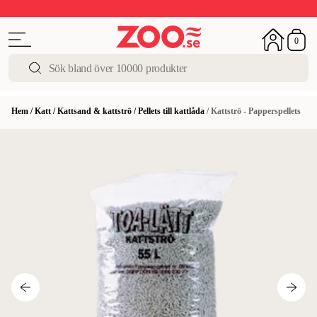
Upp till 50%
Super Summer DEALS
Shoppa nu!
0
Hem
/
Katt
/
Kattsand & kattströ
/
Pellets till kattlåda
/
Kattströ - Papperspellets