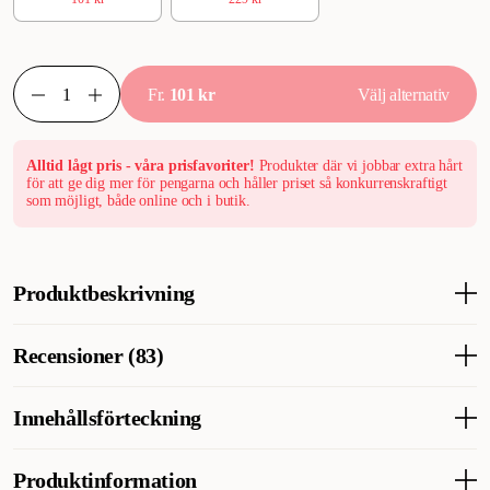
Fr.
101 kr
Välj alternativ
Alltid lågt pris - våra prisfavoriter!
Produkter där vi jobbar extra hårt
för att ge dig mer för pengarna och håller priset så konkurrenskraftigt
som möjligt, både online och i butik.
Produktbeskrivning
Kattsand? Svenskt dammfrittkattströ är ett miljömedvetet val.
Recensioner (83)
ToaLätt är Ej klumpbildande kattströ pappersströ (pellets).
Papperstillverkning biprodukt baserad på ren nyfiber. Toa-Lätt är
Dammfri, neutraliserar lukt & inkapslar fukt. ToaLätt används till
Innehållsförteckning
Vad tycker andra kunder
alla smådjur. Använt strö läggs i komposten eller i de vanliga
hushållssoporna. Toa-Lätt Kattströ - Papperspellets tillverkat i
Kunderna älskar att papperspelletsen inte dammar och suger
Tillverkad av cellulosa - halt ca 70% Kaolin, kalciumkarbonat
Produktinformation
Sverige.
upp fukt effektivt – perfekt för katter, kaniner, marsvin och
halt ca 30%