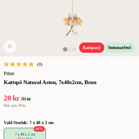
Kampanj
Sommarfest!
(
0
)
Pritax
Kattspö Natural Aston, 7x40x2cm, Brun
20 kr
59 kr
Rek. pris
39 kr
Vald Storlek: 7 x 40 x 2 cm
66
%
7 x 40 x 2 cm
20 kr
59 kr