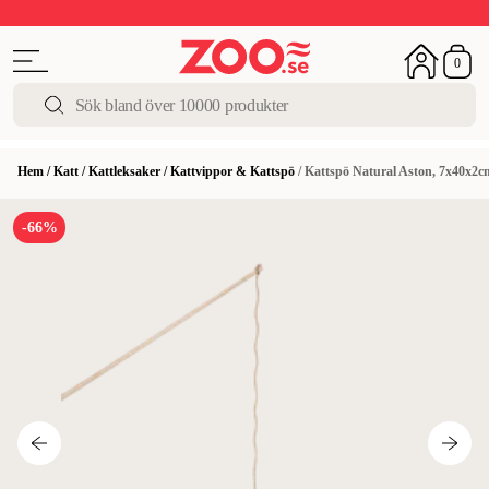
Upp till 50%
Super Summer DEALS
Shoppa nu!
0
Hem
/
Katt
/
Kattleksaker
/
Kattvippor & Kattspö
/
Kattspö Natural Aston, 7x40x2c
-66%