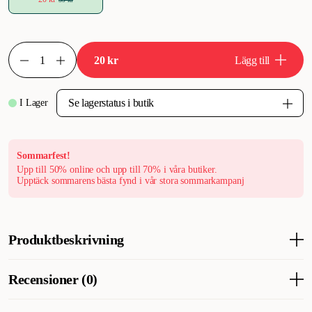
20 kr
Lägg till
I Lager
Sommarfest!
Upp till 50% online och upp till 70% i våra butiker.
Upptäck sommarens bästa fynd i vår stora sommarkampanj
Produktbeskrivning
Håll din katt aktiv och underhållen med detta naturliga kattspö.
Recensioner (0)
Natural Aston är tillverkat av hållbara material och kommer att
göra leken extra lockande för din katt. Med sitt långa snöre och