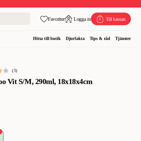
Favoriter
Logga in
Till kassan
0
Hitta till butik
Djurfakta
Tips & råd
Tjänster
(
3
)
o Vit S/M, 290ml, 18x18x4cm
%