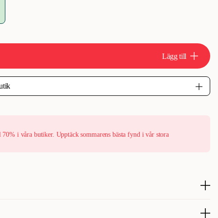
Lägg till
l 70% i våra butiker. Upptäck sommarens bästa fynd i vår stora
kål Bamboo Vit S/M, 290ml, 18x18x4cm.
nskål med bambu för katter och smådjur.