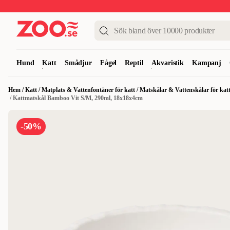
Upp till 50%
Super Summer DEALS
Shoppa nu!
Hund
Katt
Smådjur
Fågel
Reptil
Akvaristik
Kampanj
Hem
/
Katt
/
Matplats & Vattenfontäner för katt
/
Matskålar & Vattenskålar för kat
/
Kattmatskål Bamboo Vit S/M, 290ml, 18x18x4cm
-50%