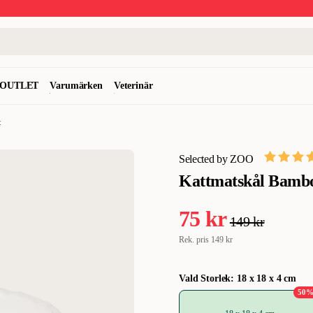
OUTLET
Varumärken
Veterinär
t
Selected by ZOO
Kattmatskål Bambo
75 kr
149 kr
Rek. pris
149 kr
Vald Storlek: 18 x 18 x 4 cm
50