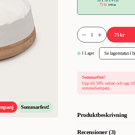
18 x 18 x 4 cm
75 kr
149 kr
75 kr
I Lager
Sommarfest!
Upp till 50% online och upp til
sommarkampanj
mpanj
Sommarfest!
Produktbeskrivning
Selected by ZOO, Kattmats
Recensioner (3)
Lyxig vit matskål och vatte