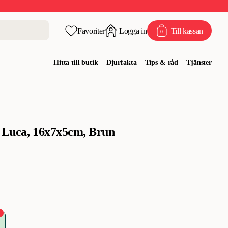
Favoriter
Logga in
Till kassan
0
Hitta till butik
Djurfakta
Tips & råd
Tjänster
l Luca, 16x7x5cm, Brun
%