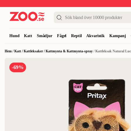
Upp till 50%
Super Summer DEALS
Shoppa nu!
Hund
Katt
Smådjur
Fågel
Reptil
Akvaristik
Kampanj
Hem
/
Katt
/
Kattleksaker
/
Kattmynta & Kattmynta-spray
/
Kattleksak Natural Lu
-69%