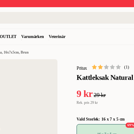
OUTLET
Varumärken
Veterinär
ca, 16x7x5cm, Brun
(
1
)
Pritax
Kattleksak Natura
9 kr
29 kr
Rek. pris
29 kr
Vald Storlek: 16 x 7 x 5 cm
69