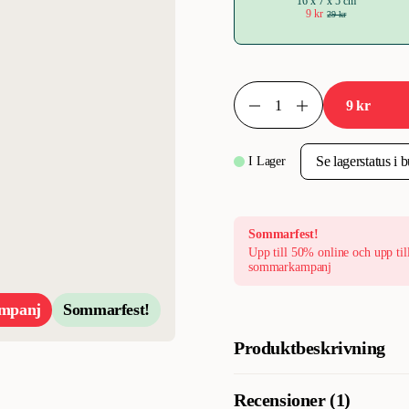
16 x 7 x 5 cm
9 kr
29 kr
9 kr
I Lager
Sommarfest!
Upp till 50% online och upp til
sommarkampanj
mpanj
Sommarfest!
Produktbeskrivning
Denna naturliga och underhållan
Recensioner (1)
Natural Luca är tillverkad av h