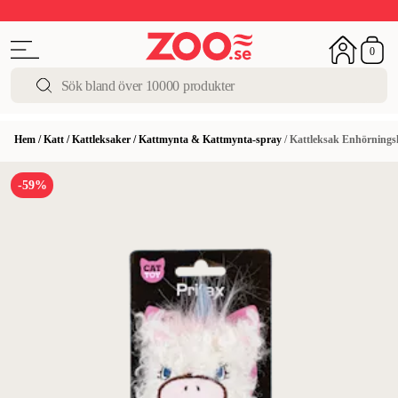
Upp till 50%
Super Summer DEALS
Shoppa nu!
0
Hem
/
Katt
/
Kattleksaker
/
Kattmynta & Kattmynta-spray
/
Kattleksak Enhörningsh
-59%