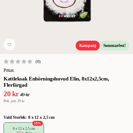
Kampanj
Sommarfest!
(
0
)
Pritax
Kattleksak Enhörningshuvud Elin, 8x12x2,5cm,
Flerfärgad
20 kr
49 kr
Rek. pris
29 kr
Vald Storlek: 8 x 12 x 2,5 cm
59
%
8 x 12 x 2,5 cm
20 kr
49 kr