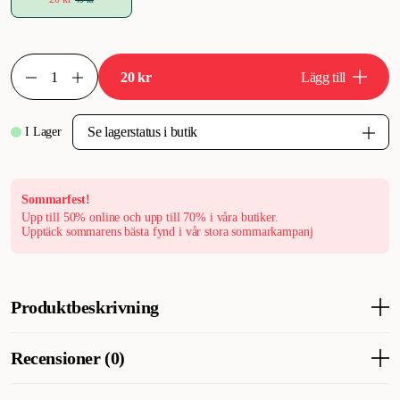
20 kr
Lägg till
I Lager
Sommarfest!
Upp till 50% online och upp till 70% i våra butiker.
Upptäck sommarens bästa fynd i vår stora sommarkampanj
Produktbeskrivning
Förgyll din katts lekstund med denna förtjusande kattleksak i
Recensioner (0)
form av ett enhörningshuvud. Enhörningshuvud Elin är inte bara
söt, den är också fylld med kattmynta som gör den extra attraktiv