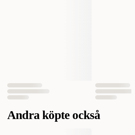
Djurets ålder
Alla åldrar
Lämplig för
Katt
Smak
Lax
Antal i förpackning
1 st
EAN Nummer
4008429037962
Andra köpte också