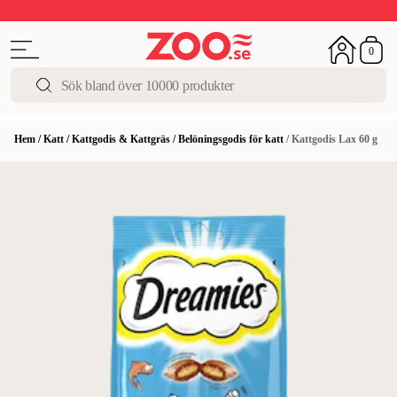
Upp till 50%
Super Summer DEALS
Shoppa nu!
0
Hem
/
Katt
/
Kattgodis & Kattgräs
/
Belöningsgodis för katt
/
Kattgodis Lax 60 g