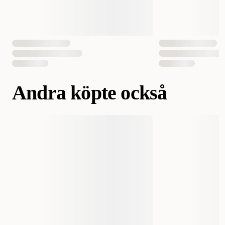
EAN Nummer
3411112251445
3411112974160
Andra köpte också