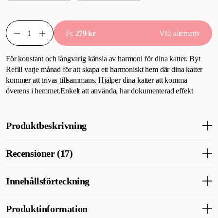
Fr.
279 kr
Välj alternativ
För konstant och långvarig känsla av harmoni för dina katter. Byt
Refill varje månad för att skapa ett harmoniskt hem där dina katter
kommer att trivas tillsammans. Hjälper dina katter att komma
överens i hemmet.Enkelt att använda, har dokumenterad effekt
Produktbeskrivning
Innehåller "F3" och "F4" feromoner som upprätthåller positiva
Recensioner (17)
relationer mellan katter.
Refill till Feliway Friends Doftavgivare för att fortsätta främja
socialt samspel och harmoni mellan katter.
Innehållsförteckning
Vad tycker andra kunder
Används för att förlänga effekten av befintlig doftavgivare och
Friends Refill Diffuser får fina omdömen av de flesta kattägare
Syntetisk kopia av kattens ansiktsferomoner, (F3)..2%,
bidrar till en fortsatt avslappnad och vänskaplig kattmiljö.
Produktinformation
– katterna beskrivs som lugnare, mer harmoniska och mindre
Isoparaffin-kolväte...100 ml