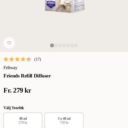
(
17
)
Feliway
Friends Refill Diffuser
Fr.
279 kr
Välj Storlek
48 ml
3 x 48 ml
279 kr
739 kr