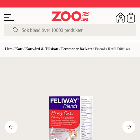
Sista chansen!
Super Summer DEALS
Upp till 50%
0
Hem
/
Katt
/
Kattvård & Tillskott
/
Feromoner för katt
/
Friends Refill Diffuser