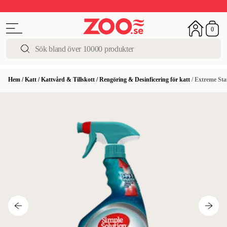
Upp till 50%
Super Summer DEALS
Shoppa nu!
0
Hem
/
Katt
/
Kattvård & Tillskott
/
Rengöring & Desinficering för katt
/
Extreme Sta