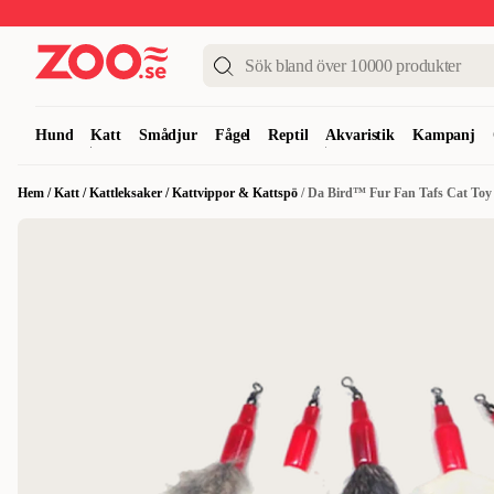
Upp till 50%
Super Summer DEALS
Shoppa nu!
Hund
Katt
Smådjur
Fågel
Reptil
Akvaristik
Kampanj
Hem
/
Katt
/
Kattleksaker
/
Kattvippor & Kattspö
/
Da Bird™ Fur Fan Tafs Cat Toy 