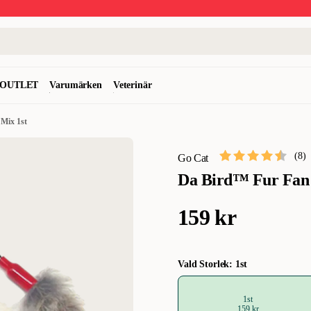
OUTLET
Varumärken
Veterinär
Mix 1st
(
8
)
Go Cat
Da Bird™ Fur Fan 
159 kr
Vald Storlek: 1st
1st
159 kr