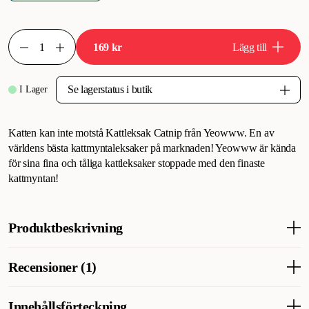
169 kr
Lägg till
I Lager
Katten kan inte motstå Kattleksak Catnip från Yeowww. En av
världens bästa kattmyntaleksaker på marknaden! Yeowww är kända
för sina fina och tåliga kattleksaker stoppade med den finaste
kattmyntan!
Produktbeskrivning
Kattananas fylld med kattmynta. Världens bästa
Recensioner (1)
kattmyntaleksaker på marknaden! Yeowww Catnip Pineapple är
fina & tåliga kattleksaker fyllda med den finaste ekologiska
kattmyntan! Katternas favoritleksak! De spenderar timmar med
Innehållsförteckning