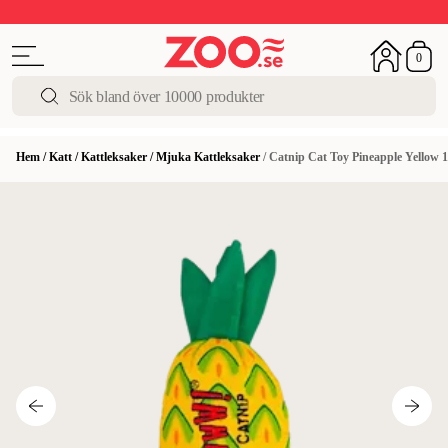
Upp till 50%
Super Summer DEALS
Shoppa nu!
0
Hem
/
Katt
/
Kattleksaker
/
Mjuka Kattleksaker
/
Catnip Cat Toy Pineapple Yellow 