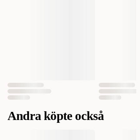
Vikt
45 gram
Ekologisk
Ja
Antal i förpackning
1 st
EAN Nummer
812402004360
Andra köpte också