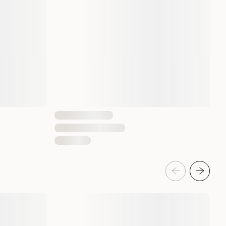
Katt
Kräm
Tonfisk
4 st
8859387700674