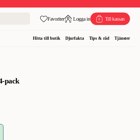
Favoriter
Logga in
Till kassan
0
Hitta till butik
Djurfakta
Tips & råd
Tjänster
4-pack