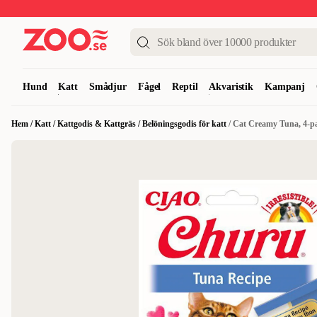
Upp till 50%
Super Summer DEALS
Shoppa nu!
Hund
Katt
Smådjur
Fågel
Reptil
Akvaristik
Kampanj
Hem
/
Katt
/
Kattgodis & Kattgräs
/
Belöningsgodis för katt
/
Cat Creamy Tuna, 4-p