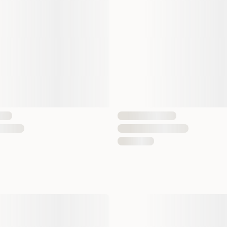
Lämplig för
Fodertyp
Smak
Antal i förpackning
EAN Nummer