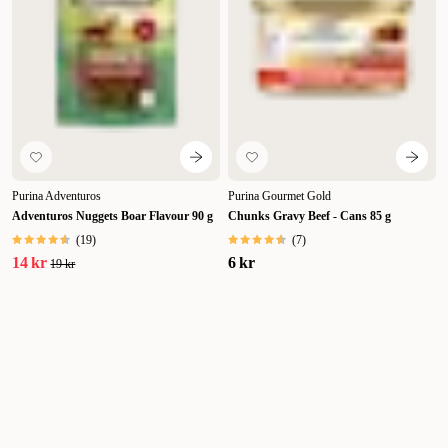
Purina Adventuros
Purina Gourmet Gold
Adventuros Nuggets Boar Flavour 90 g
Chunks Gravy Beef - Cans 85 g
(
19
)
(
7
)
14 kr
6 kr
19 kr