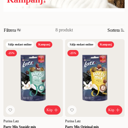
8 produkt
Filtrera
Sortera
Relevans
Säljs endast online
Kampanj
Säljs endast online
Kampanj
Nyheter
-25%
-25%
Högsta pris
Lägsta pris
Rabatt
Köp
Köp
Purina Latz
Purina Latz
Party Mix Seaside mix
Party Mix Original mix