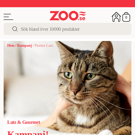
Upp till 50%
Super Summer DEALS
Shoppa nu!
0
Hem
/
Kampanj
/
Purina Latz
Latz & Gourmet
Kampanj!