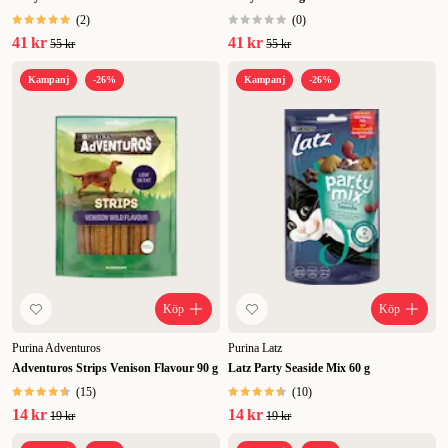
(
2
)
(
0
)
41 kr
41 kr
55 kr
55 kr
Kampanj
-26%
Kampanj
-26%
Köp
Köp
Purina Adventuros
Purina Latz
Adventuros Strips Venison Flavour 90 g
Latz Party Seaside Mix 60 g
(
15
)
(
10
)
14 kr
14 kr
19 kr
19 kr