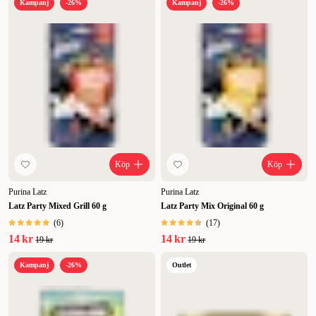
Kampanj
-26%
Kampanj
-26%
Köp
Köp
Purina Latz
Purina Latz
Latz Party Mixed Grill 60 g
Latz Party Mix Original 60 g
(
6
)
(
17
)
14 kr
14 kr
19 kr
19 kr
Kampanj
-26%
Outlet