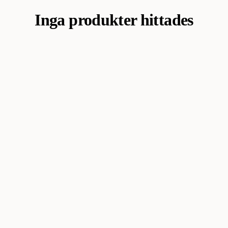
Relevans
Inga produkter hittades
Nyheter
Högsta pris
Lägsta pris
Rabatt