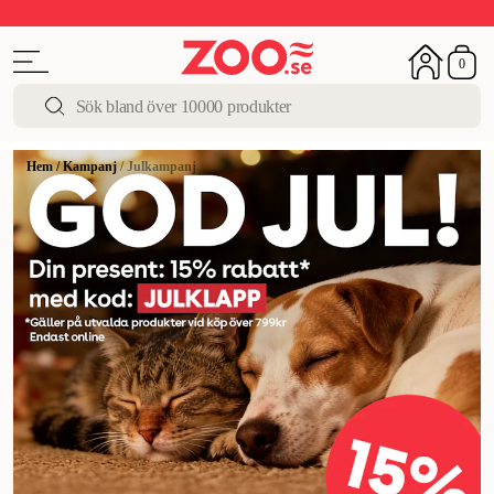
Upp till 50%
Super Summer DEALS
Shoppa nu!
0
Hem
/
Kampanj
/
Julkampanj