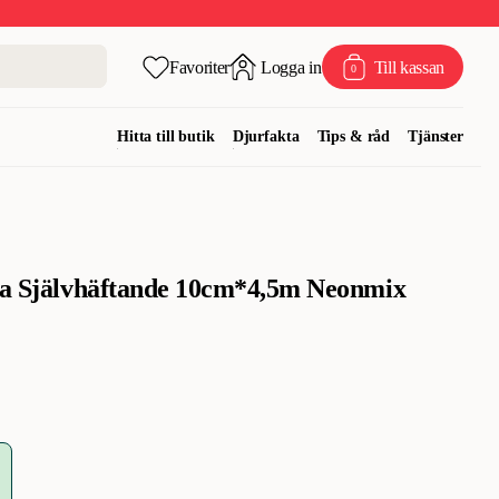
Favoriter
Logga in
Till kassan
0
Hitta till butik
Djurfakta
Tips & råd
Tjänster
nda Självhäftande 10cm*4,5m Neonmix