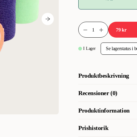
79 kr
I Lager
Produktbeskrivning
Självhäftande bandage i mixande
Recensioner (0)
klibbar inte fast i pälsen. Anv
Produktinformation
Artikelnummer
Prishistorik