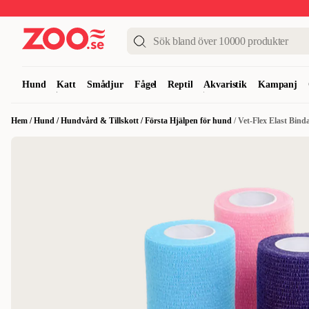
Upp till 50%
Super Summer DEALS
Shoppa nu!
Hund
Katt
Smådjur
Fågel
Reptil
Akvaristik
Kampanj
Hem
/
Hund
/
Hundvård & Tillskott
/
Första Hjälpen för hund
/
Vet-Flex Elast Bin