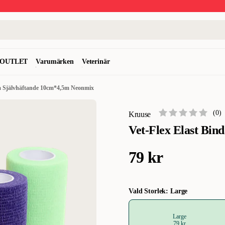
OUTLET
Varumärken
Veterinär
da Självhäftande 10cm*4,5m Neonmix
(
0
)
Kruuse
Vet-Flex Elast Bi
79 kr
Vald Storlek: Large
Large
79 kr