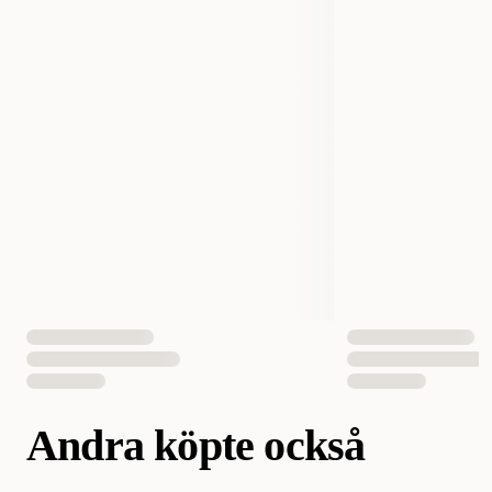
Storlek
400 g
Vikt
400 gram
EAN Nummer
7350039351844
Andra köpte också