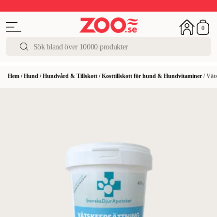
Upp till 50%
Super Summer DEALS
Shoppa nu!
0
Hem
/
Hund
/
Hundvård & Tillskott
/
Kosttillskott för hund & Hundvitaminer
/
Väts