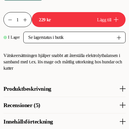
229 kr
Lägg till
I Lager
Vätskeersättningen hjälper snabbt att återställa elektrolytbalansen i
samband med t.ex. lös mage och måttlig uttorkning hos hundar och
katter
Produktbeskrivning
Svenska DjurApotekets Vätskeersättning är utvecklad för att ge
Recensioner (5)
din hund snabb näring och de viktigaste elektrolyterna som
behövs vid tex varma dagar eller vid hårt arbete för aktiva
hundar. Kompletteringsfoder. Dietfoder för hund & katt. För
Innehållsförteckning
Vad tycker andra kunder
hundar & katter i alla åldrar. Under perioder med och vid