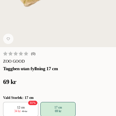
(
0
)
ZOO GOOD
Tuggben utan fyllning 17 cm
69 kr
Vald Storlek: 17 cm
31
%
12 cm
17 cm
34 kr
69 kr
49 kr