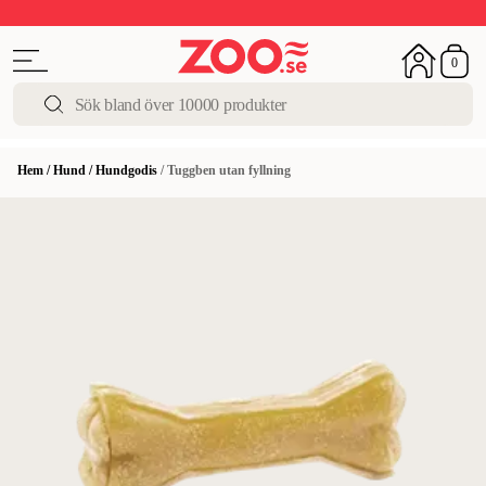
Upp till 50%
Super Summer DEALS
Shoppa nu!
0
Hem
/
Hund
/
Hundgodis
/
Tuggben utan fyllning