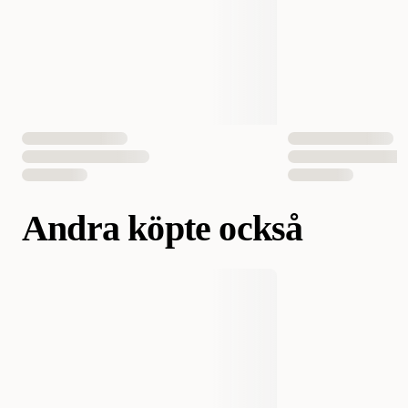
din hund och att övervaka din hund när den tuggar på dem. Du
bör välja en tuggpinne som är av rätt storlek och typ för din
hunds storlek och tuggförmåga, och kontrollera ingredienserna
för att undvika allergier eller negativa reaktioner. Det är också
viktigt att kasta tuggpinnen när den blir för liten eller sliten, så att
din hund inte sväljer den eller får den i halsen eller tarmarna.
Andra köpte också