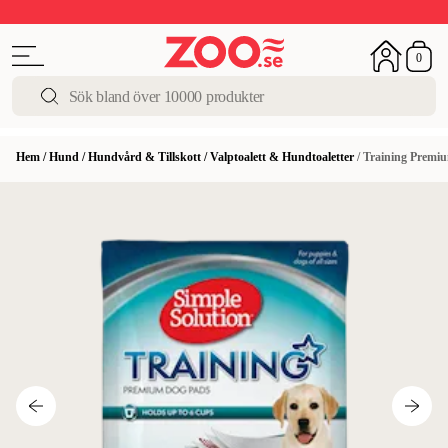
Upp till 50%
Super Summer DEALS
Shoppa nu!
0
Hem
/
Hund
/
Hundvård & Tillskott
/
Valptoalett & Hundtoaletter
/
Training Premi