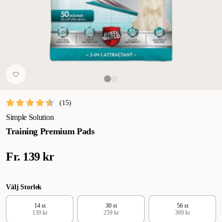
(
15
)
Simple Solution
Training Premium Pads
Fr.
139 kr
Välj Storlek
14 st
30 st
56 st
139 kr
259 kr
369 kr