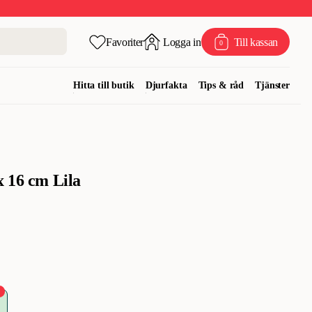
Favoriter
Logga in
Till kassan
0
Hitta till butik
Djurfakta
Tips & råd
Tjänster
x 16 cm Lila
%