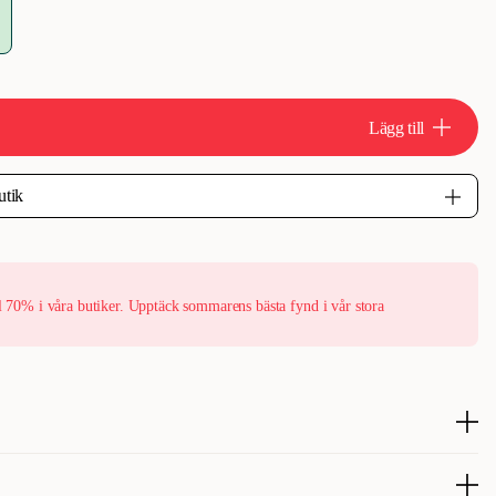
Lägg till
l 70% i våra butiker. Upptäck sommarens bästa fynd i vår stora
x ger din hund en rolig lekkamrat med StorMun! Denna plyschleksak
TPR med en inbyggd pip för extra spänning.