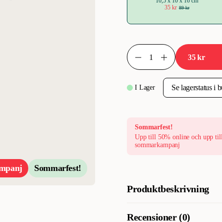
10,5 x 10 x 16 cm
35 kr
89 kr
35 kr
I Lager
Sommarfest!
Upp till 50% online och upp til
sommarkampanj
mpanj
Sommarfest!
Produktbeskrivning
Hundleksak StorMun från Prita
Recensioner (0)
är formad med en jättemun av 