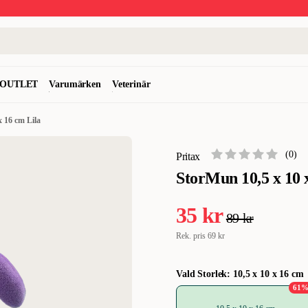
OUTLET
Varumärken
Veterinär
x 16 cm Lila
(
0
)
Pritax
StorMun 10,5 x 10 
35 kr
89 kr
Rek. pris
69 kr
Vald Storlek: 10,5 x 10 x 16 cm
61