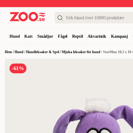
Upp till 50%
Super Summer DEALS
Shoppa nu!
Hund
Katt
Smådjur
Fågel
Reptil
Akvaristik
Kampanj
Hem
/
Hund
/
Hundleksaker & Spel
/
Mjuka leksaker för hund
/
StorMun 10,5 x 10 
-61%