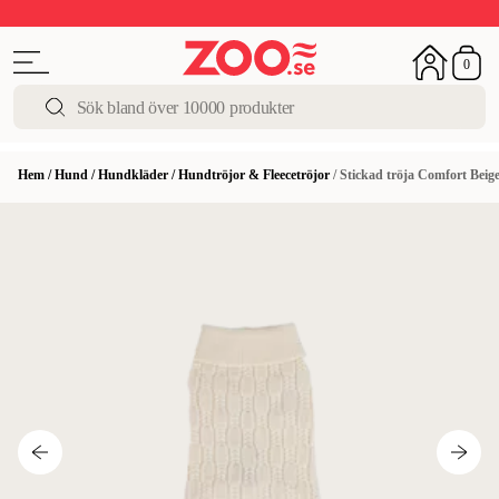
Upp till 50%
Super Summer DEALS
Shoppa nu!
0
Hem
/
Hund
/
Hundkläder
/
Hundtröjor & Fleecetröjor
/
Stickad tröja Comfort Beig