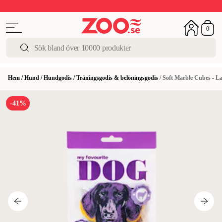
Upp till 50%
Super Summer DEALS
Shoppa nu!
0
Hem
/
Hund
/
Hundgodis
/
Träningsgodis & belöningsgodis
/
Soft Marble Cubes - L
-41%