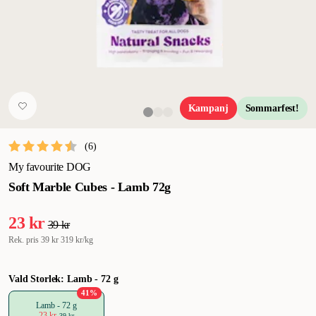
Kampanj
Sommarfest!
(
6
)
My favourite DOG
Soft Marble Cubes - Lamb 72g
23 kr
39 kr
Rek. pris
39 kr
319 kr/kg
Vald Storlek: Lamb - 72 g
41
%
Lamb - 72 g
23 kr
39 kr