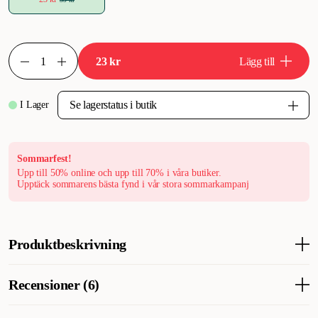
23 kr
Lägg till
I Lager
Sommarfest!
Upp till 50% online och upp till 70% i våra butiker.
Upptäck sommarens bästa fynd i vår stora sommarkampanj
Produktbeskrivning
Supersmakliga, halvmjuka godisar av lamm. Godbitarna kan
Recensioner (6)
enkelt delas i mindre bitar och kan ges till både hund och katt.
Använd som belöningsgodis på promenaden eller vid träning.