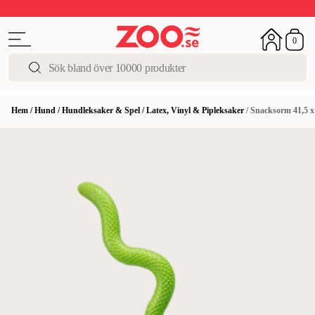
Upp till 50%
Super Summer DEALS
Shoppa nu!
0
Hem
/
Hund
/
Hundleksaker & Spel
/
Latex, Vinyl & Pipleksaker
/
Snacksorm 41,5 x