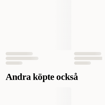
Storlek
41,5 x 6,5 cm
EAN Nummer
7332629202903
Andra köpte också