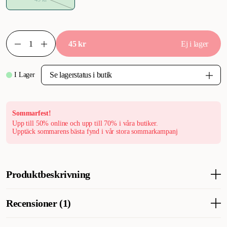
45 kr
Ej i lager
I Lager
Sommarfest!
Upp till 50% online och upp till 70% i våra butiker.
Upptäck sommarens bästa fynd i vår stora sommarkampanj
Produktbeskrivning
Snacksorm från Pritax en smaskig utmaning för din hund. En
Recensioner (1)
aktivitetsleksak tillverkad av tåligt TPR-gummi med pip. Med en
längd på 41,5 cm är denna hundleksak redo att locka din hund till