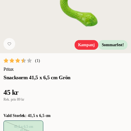
Kampanj
Sommarfest!
(
1
)
Pritax
Snacksorm 41,5 x 6,5 cm Grön
45 kr
Rek. pris
89 kr
Vald Storlek: 41,5 x 6,5 cm
41,5 x 6,5 cm
45 kr