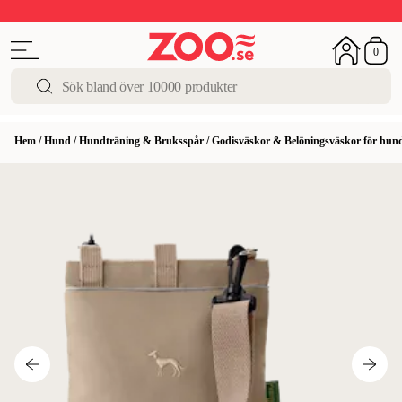
Upp till 50%
Super Summer DEALS
Shoppa nu!
0
Hem
/
Hund
/
Hundträning & Bruksspår
/
Godisväskor & Belöningsväskor för hun