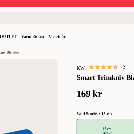
OUTLET
Varumärken
Veterinär
niv Blå Gles
(
2
)
KW
Smart Trimkniv Bl
169 kr
Vald Storlek: 15 cm
15 cm
169 kr