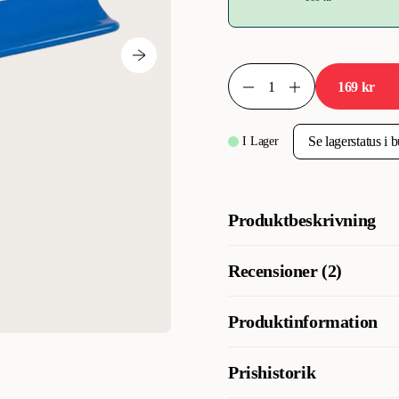
169 kr
I Lager
Produktbeskrivning
Trimkniv till strävhåriga hundra
Recensioner (2)
längre päls.
Produktinformation
Artikelnummer
Prishistorik