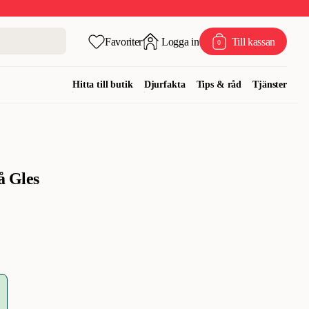
Favoriter
Logga in
Till kassan
0
Hitta till butik
Djurfakta
Tips & råd
Tjänster
å Gles