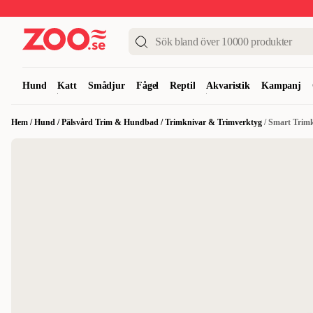
Upp till 50%
Super Summer DEALS
Shoppa nu!
Hund
Katt
Smådjur
Fågel
Reptil
Akvaristik
Kampanj
Hem
/
Hund
/
Pälsvård Trim & Hundbad
/
Trimknivar & Trimverktyg
/
Smart Trimk