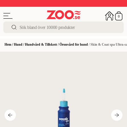
Upp till 50%
Super Summer DEALS
Shoppa nu!
0
Hem
/
Hund
/
Hundvård & Tillskott
/
Öronvård för hund
/
Skin & Coat spa Ultra-s