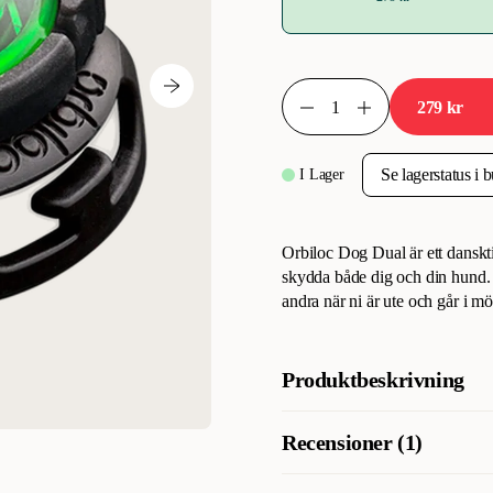
279 kr
I Lager
Orbiloc Dog Dual är ett danskti
skydda både dig och din hund. O
andra när ni är ute och går i mör
Produktbeskrivning
Grön Hundlampa för hundar, O
Recensioner (1)
säkerhetslampa, exklusivt tillv
på avstånd upp till fem kilomete