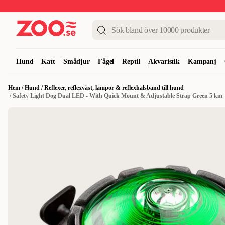
Upp till 50%
Super Summer DEALS
Shoppa nu!
Hund
Katt
Smådjur
Fågel
Reptil
Akvaristik
Kampanj
Hem
/
Hund
/
Reflexer, reflexväst, lampor & reflexhalsband till hund
/
Safety Light Dog Dual LED - With Quick Mount & Adjustable Strap Green 5 km