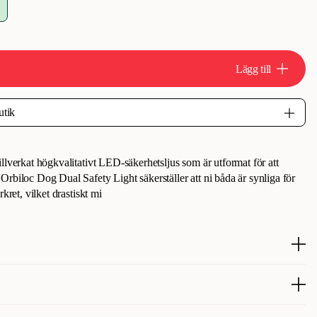
Lägg till
llverkat högkvalitativt LED-säkerhetsljus som är utformat för att
rbiloc Dog Dual Safety Light säkerställer att ni båda är synliga för
kret, vilket drastiskt mi
rbiloc Dog Dual: Skyddar dig & din hund. Högkvalitativ LED-
erkad i Danmark, som säkerställer att du & hunden är synliga för andra
r när ni är ute & går i skymning, dåligt ljus eller mörker. 3 års garanti.