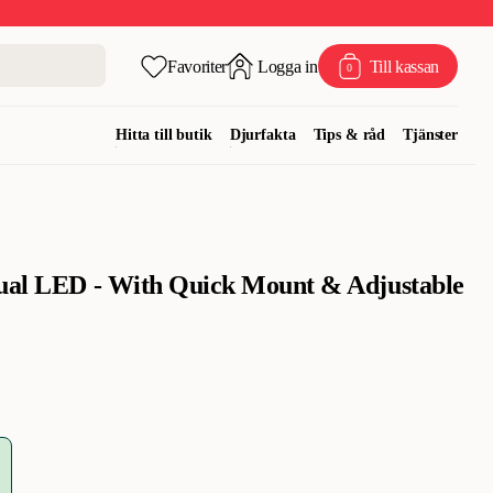
Favoriter
Logga in
Till kassan
0
Hitta till butik
Djurfakta
Tips & råd
Tjänster
Dual LED - With Quick Mount & Adjustable