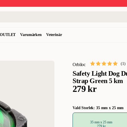
OUTLET
Varumärken
Veterinär
(
1
)
Orbiloc
Safety Light Dog 
Strap Green 5 km
279 kr
Vald Storlek: 35 mm x 25 mm
35 mm x 25 mm
279 kr