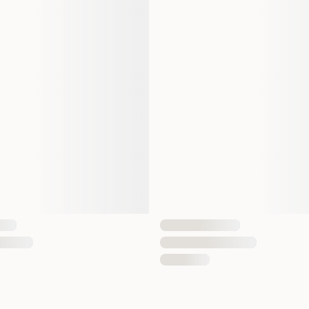
Vikt
Antal i förpackning
EAN Nummer
Hundens Storlek