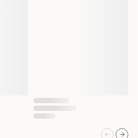
22 gram
1 st
5710482001031
Liten, Mellan, Stor