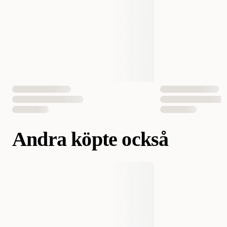
Antal i förpackning
9 st
EAN Nummer
8718627752562
Andra köpte också