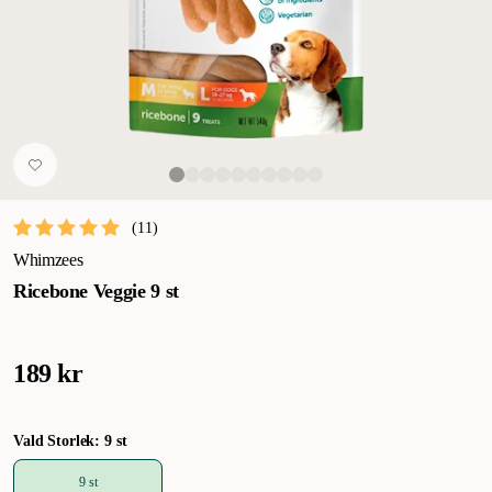
(
11
)
Whimzees
Ricebone Veggie 9 st
189 kr
Vald Storlek: 9 st
9 st