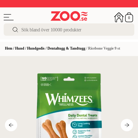
Upp till 50%
Super Summer DEALS
Shoppa nu!
0
Hem
/
Hund
/
Hundgodis
/
Dentaltugg & Tandtugg
/
Ricebone Veggie 9 st