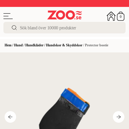
Upp till 50%
Super Summer DEALS
Shoppa nu!
0
Hem
/
Hund
/
Hundkläder
/
Hundskor & Skyddskor
/
Protector bootie