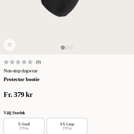
(
0
)
Non-stop dogwear
Protector bootie
Fr.
379 kr
Välj Storlek
X-Small
XX-Large
379 kr
379 kr